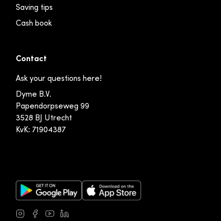
Saving tips
Cash book
Contact
Ask your questions here!
Dyme B.V.
Papendorpseweg 99
3528 BJ Utrecht
KvK: 71904387
Google Play Store
Apple App Store
Instagram
Facebook
Youtube
LinkedIn