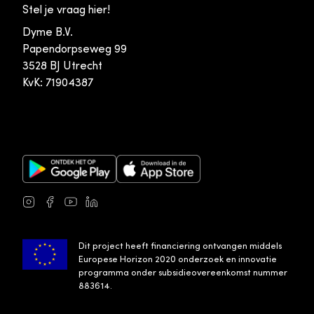
Stel je vraag hier!
Dyme B.V.
Papendorpseweg 99
3528 BJ Utrecht
KvK: 71904387
Google Play Store
Apple App Store
Instagram
Facebook
Youtube
LinkedIn
Dit project heeft financiering ontvangen middels
Europese Horizon 2020 onderzoek en innovatie
programma onder subsidieovereenkomst nummer
883614.