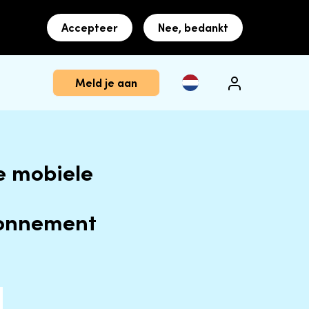
Accepteer
Nee, bedankt
Meld je aan
e mobiele
bonnement