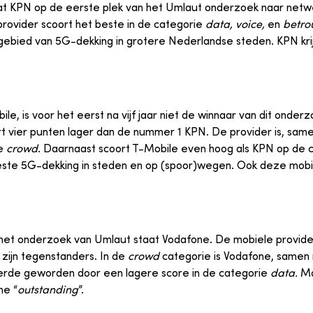
at KPN op de eerste plek van het Umlaut onderzoek naar netw
rovider scoort het beste in de categorie
data, voice,
en
betro
gebied van 5G-dekking in grotere Nederlandse steden. KPN krij
, is voor het eerst na vijf jaar niet de winnaar van dit onder
ort vier punten lager dan de nummer 1 KPN. De provider is, sa
ie
crowd
. Daarnaast scoort T-Mobile even hoog als KPN op de 
ste 5G-dekking in steden en op (spoor)wegen. Ook deze mobi
het onderzoek van Umlaut staat Vodafone. De mobiele provider
 zijn tegenstanders. In de
crowd
categorie is Vodafone, samen 
 derde geworden door een lagere score in de categorie
data.
Maa
ne “
outstanding
”.