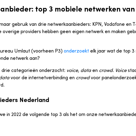
anbieder: top 3 mobiele netwerken van
aar gebruik van drie netwerkaanbieders: KPN, Vodafone en T-
De overige providers hebben geen eigen netwerk en maken gebr
bureau Umlaut (voorheen P3)
onderzoekt
elk jaar wat de top 3
kende netwerk aan?
n drie categorieën onderzocht:
voice, data
en
crowd
.
Voice
staa
data
voor de internetverbinding en
crowd
voor panelonderzoek 
rd.
ieders Nederland
e in 2022 de volgende top 3 als het om onze netwerkaanbiede