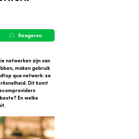
Reageren
Die netwerken zijn van
hebben, maken gebruik
ldtop qua netwerk: ze
rksnelheid. Dit komt
lecomproviders
 beste? En welke
it.