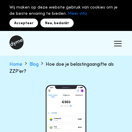
Wij maken op deze website gebruik van cookies om je
de beste ervaring te bieden.
Meer info.
Accepteer
Nee, bedankt
Home
Blog
Hoe doe je belastingaangifte als
ZZP’er?