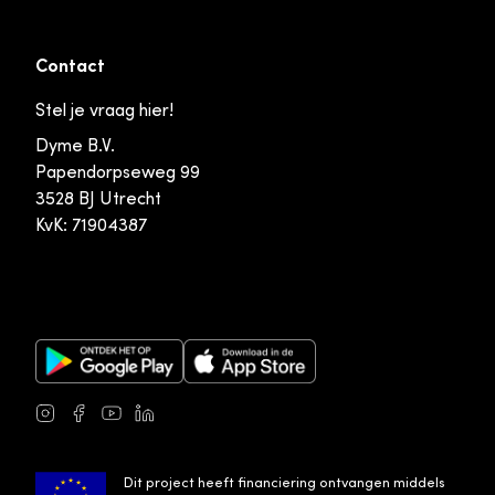
Contact
Stel je vraag hier!
Dyme B.V.
Papendorpseweg 99
3528 BJ Utrecht
KvK: 71904387
Google Play Store
Apple App Store
Instagram
Facebook
Youtube
LinkedIn
Dit project heeft financiering ontvangen middels