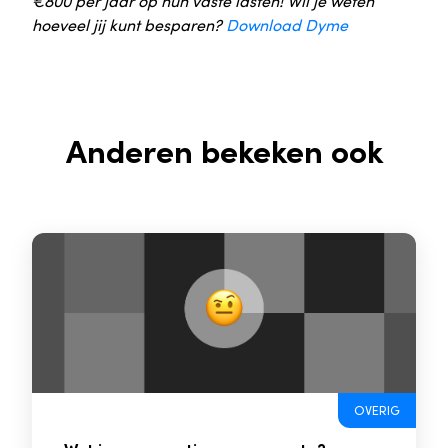
€800 per jaar op hun vaste lasten! Wil je weten
hoeveel jij kunt besparen?
Download Dyme
Anderen bekeken ook
OVERIG