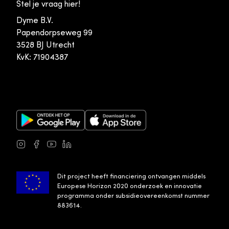
Stel je vraag hier!
Dyme B.V.
Papendorpseweg 99
3528 BJ Utrecht
KvK: 71904387
Google Play Store
Apple App Store
Instagram
Facebook
Youtube
LinkedIn
Dit project heeft financiering ontvangen middels
Europese Horizon 2020 onderzoek en innovatie
programma onder subsidieovereenkomst nummer
883614.