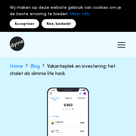
Wij maken op deze website gebruik van cookies om je
de beste ervaring te bieden.
Meer info.
Accepteer
Nee, bedankt
Home
Blog
Vakantieplek en investering: het
chalet als slimme life hack