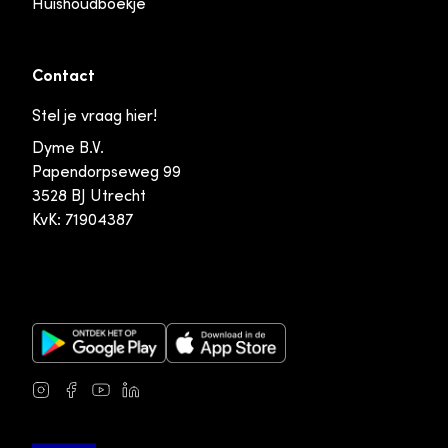
Huishoudboekje
Contact
Stel je vraag hier!
Dyme B.V.
Papendorpseweg 99
3528 BJ Utrecht
KvK: 71904387
Google Play Store
Apple App Store
Instagram
Facebook
Youtube
LinkedIn