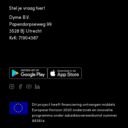
Stel je vraag hier!
Dyme B.V.
Papendorpseweg 99
3528 BJ Utrecht
KvK: 71904387
Google Play Store
Apple App Store
Instagram
Facebook
Youtube
LinkedIn
Dit project heeft financiering ontvangen middels
Europese Horizon 2020 onderzoek en innovatie
programma onder subsidieovereenkomst nummer
883614.