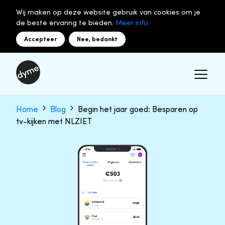
Wij maken op deze website gebruik van cookies om je
de beste ervaring te bieden.
Meer info.
Accepteer
Nee, bedankt
Home
Blog
Begin het jaar goed: Besparen op
tv-kijken met NLZIET