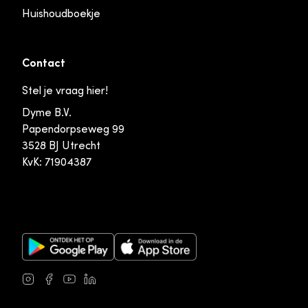
Huishoudboekje
Contact
Stel je vraag hier!
Dyme B.V.
Papendorpseweg 99
3528 BJ Utrecht
KvK: 71904387
Google Play Store
Apple App Store
Instagram
Facebook
Youtube
LinkedIn