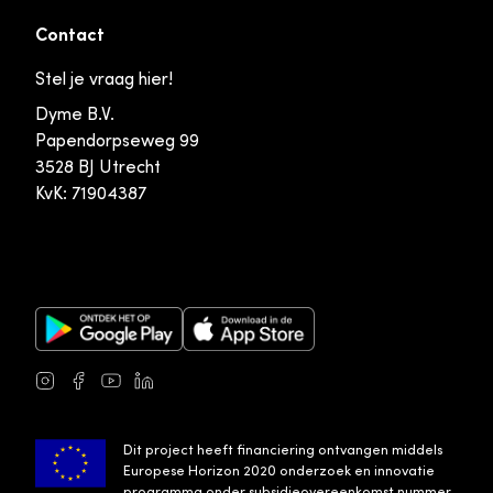
Contact
Stel je vraag hier!
Dyme B.V.
Papendorpseweg 99
3528 BJ Utrecht
KvK: 71904387
Google Play Store
Apple App Store
Instagram
Facebook
Youtube
LinkedIn
Dit project heeft financiering ontvangen middels
Europese Horizon 2020 onderzoek en innovatie
programma onder subsidieovereenkomst nummer