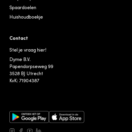
Spaardoelen
Huishoudboekje
Contact
Stel je vraag hier!
Dyme B.V.
Papendorpseweg 99
3528 BJ Utrecht
KvK: 71904387
Google Play Store
Apple App Store
Instagram
Facebook
Youtube
LinkedIn