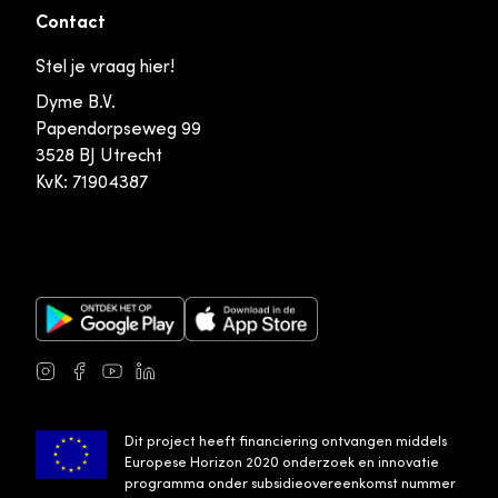
Contact
Stel je vraag hier!
Dyme B.V.
Papendorpseweg 99
3528 BJ Utrecht
KvK: 71904387
Google Play Store
Apple App Store
Instagram
Facebook
Youtube
LinkedIn
Dit project heeft financiering ontvangen middels
Europese Horizon 2020 onderzoek en innovatie
programma onder subsidieovereenkomst nummer