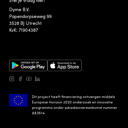
Stel je vraag hier!
Dyme B.V.
Papendorpseweg 99
3528 BJ Utrecht
KvK: 71904387
Google Play Store
Apple App Store
Instagram
Facebook
Youtube
LinkedIn
Dit project heeft financiering ontvangen middels
Europese Horizon 2020 onderzoek en innovatie
programma onder subsidieovereenkomst nummer
883614.