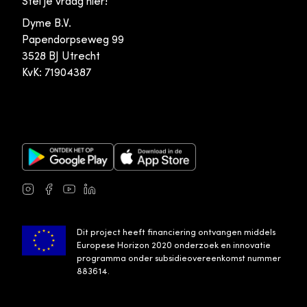
Stel je vraag hier!
Dyme B.V.
Papendorpseweg 99
3528 BJ Utrecht
KvK: 71904387
Google Play Store
Apple App Store
Instagram
Facebook
Youtube
LinkedIn
Dit project heeft financiering ontvangen middels
Europese Horizon 2020 onderzoek en innovatie
programma onder subsidieovereenkomst nummer
883614.