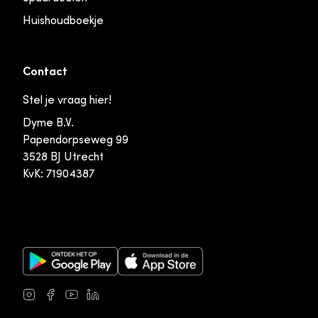
Huishoudboekje
Contact
Stel je vraag hier!
Dyme B.V.
Papendorpseweg 99
3528 BJ Utrecht
KvK: 71904387
Google Play Store
Apple App Store
Instagram
Facebook
Youtube
LinkedIn