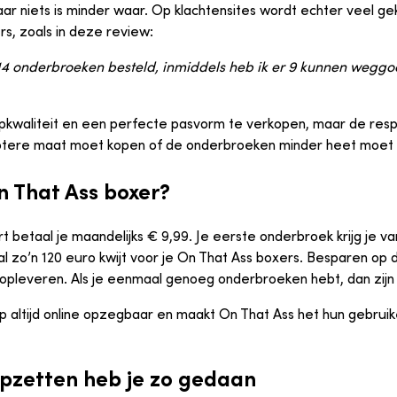
r niets is minder waar. Op klachtensites wordt echter veel gek
s, zoals in deze review:
14 onderbroeken besteld, inmiddels heb ik er 9 kunnen weggo
opkwaliteit en een perfecte pasvorm te verkopen, maar de res
grotere maat moet kopen of de onderbroeken minder heet moet
n That Ass boxer?
t betaal je maandelijks € 9,99. Je eerste onderbroek krijg je va
 al zo’n 120 euro kwijt voor je On That Ass boxers. Besparen op
d opleveren. Als je eenmaal genoeg onderbroeken hebt, dan zij
p altijd online opzegbaar en maakt On That Ass het hun gebrui
opzetten heb je zo gedaan