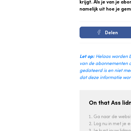
krijgt. Als je van je a
namelijk uit hoe je ge
Delen
Let op:
Helaas worden be
van de abonnementen di
gedateerd is en niet mee
dat deze informatie word
On that Ass li
Ga naar de websi
Log nu in met je 
Je kunt jouw lid