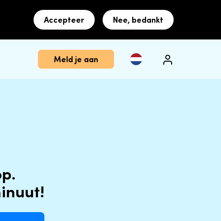
Accepteer
Nee, bedankt
Meld je aan
op.
inuut!