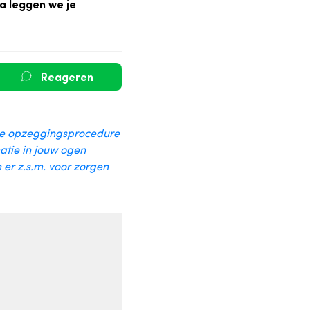
na leggen we je
Reageren
 de opzeggingsprocedure
tie in jouw ogen
n er z.s.m. voor zorgen