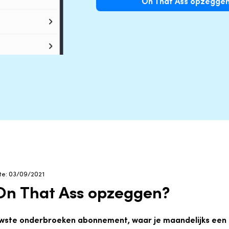
On That Ass opzegge
ate: 03/09/2021
On That Ass opzeggen?
euwste onderbroeken abonnement, waar je maandelijks ee