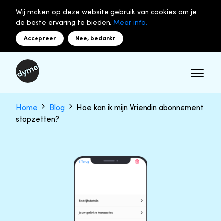
Wij maken op deze website gebruik van cookies om je
de beste ervaring te bieden.
Meer info.
Accepteer
Nee, bedankt
Home
Blog
Hoe kan ik mijn Vriendin abonnement
stopzetten?