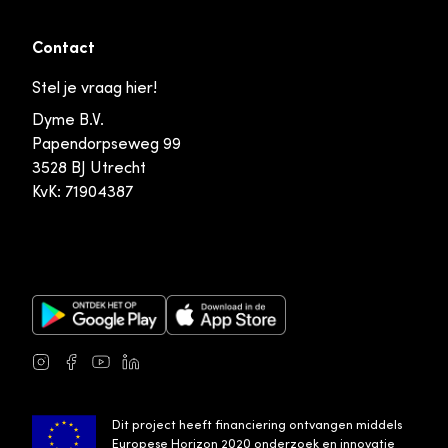
Contact
Stel je vraag hier!
Dyme B.V.
Papendorpseweg 99
3528 BJ Utrecht
KvK: 71904387
Google Play Store
Apple App Store
Instagram
Facebook
Youtube
LinkedIn
Dit project heeft financiering ontvangen middels
Europese Horizon 2020 onderzoek en innovatie