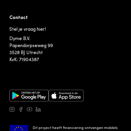
Contact
Stel je vraag hier!
Dyme B.V.
Papendorpseweg 99
3528 BJ Utrecht
KvK: 71904387
Google Play Store
Apple App Store
Instagram
Facebook
Youtube
LinkedIn
Dit project heeft financiering ontvangen middels