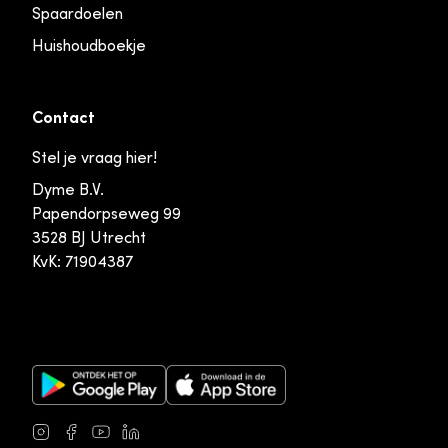
Spaardoelen
Huishoudboekje
Contact
Stel je vraag hier!
Dyme B.V.
Papendorpseweg 99
3528 BJ Utrecht
KvK: 71904387
Google Play Store
Apple App Store
Instagram
Facebook
Youtube
LinkedIn