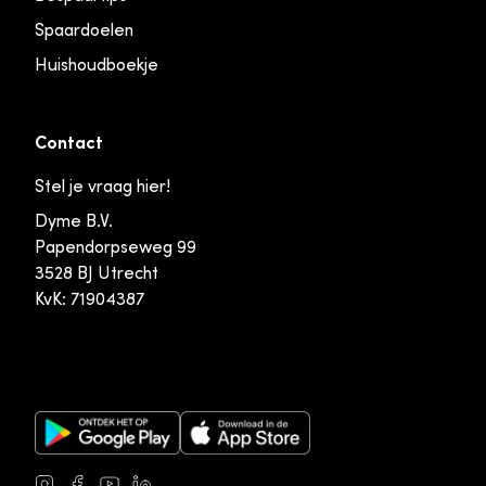
Spaardoelen
Huishoudboekje
Contact
Stel je vraag hier!
Dyme B.V.
Papendorpseweg 99
3528 BJ Utrecht
KvK: 71904387
Google Play Store
Apple App Store
Instagram
Facebook
Youtube
LinkedIn