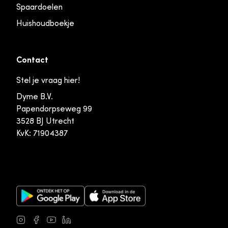
Spaardoelen
Huishoudboekje
Contact
Stel je vraag hier!
Dyme B.V.
Papendorpseweg 99
3528 BJ Utrecht
KvK: 71904387
Google Play Store
Apple App Store
Instagram
Facebook
Youtube
LinkedIn