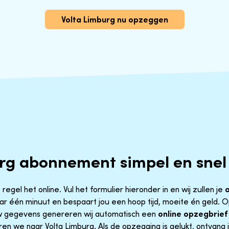
Volta Limburg nu opzeggen
urg abonnement simpel en sne
egel het online. Vul het formulier hieronder in en wij zullen je
aar één minuut en bespaart jou een hoop tijd, moeite én geld.
uw gegevens genereren wij automatisch een
online opzegbrief
ren we naar Volta Limburg. Als de opzegging is gelukt, ontvang j