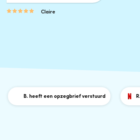
Claire
B. heeft een opzegbrief verstuurd
R. hee