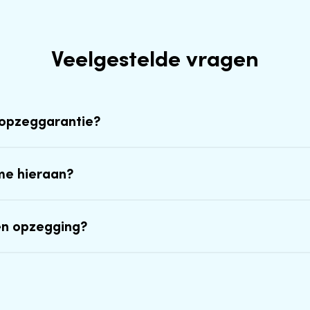
Veelgestelde vragen
-opzeggarantie?
me hieraan?
en opzegging?