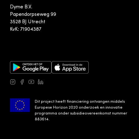
Dyme B.V.
Papendorpseweg 99
3528 BJ Utrecht
KvK: 71904387
Google Play Store
Apple App Store
Instagram
Facebook
Youtube
LinkedIn
Dit project heeft financiering ontvangen middels
Europese Horizon 2020 onderzoek en innovatie
programma onder subsidieovereenkomst nummer
883614.