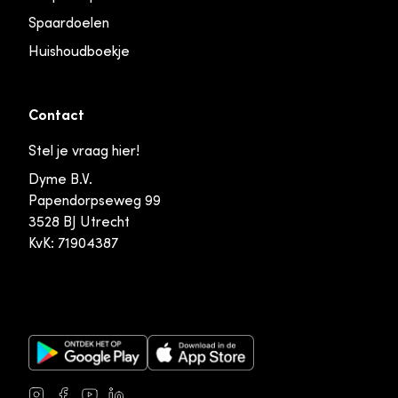
Spaardoelen
Huishoudboekje
Contact
Stel je vraag hier!
Dyme B.V.
Papendorpseweg 99
3528 BJ Utrecht
KvK: 71904387
Google Play Store
Apple App Store
Instagram
Facebook
Youtube
LinkedIn