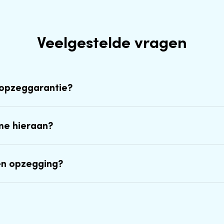
Veelgestelde vragen
-opzeggarantie?
me hieraan?
en opzegging?