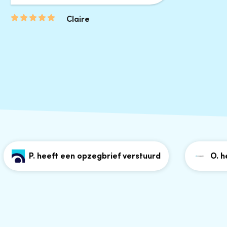
Claire
P. heeft een opzegbrief verstuurd
O. heeft 