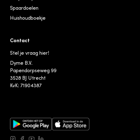
Spaardoelen
Huishoudboekje
Contact
Stel je vraag hier!
Dyme B.V.
Papendorpseweg 99
3528 BJ Utrecht
KvK: 71904387
Google Play Store
Apple App Store
Instagram
Facebook
Youtube
LinkedIn