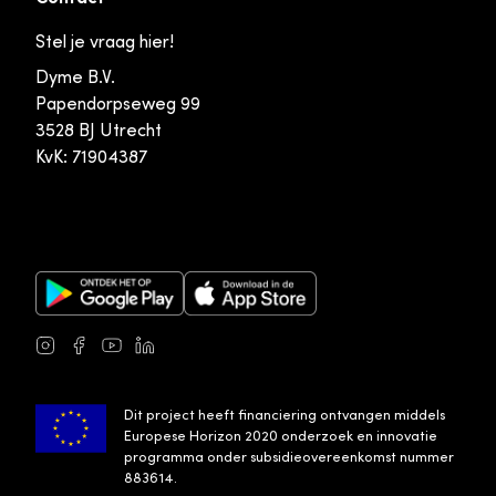
Stel je vraag hier!
Dyme B.V.
Papendorpseweg 99
3528 BJ Utrecht
KvK: 71904387
Google Play Store
Apple App Store
Instagram
Facebook
Youtube
LinkedIn
Dit project heeft financiering ontvangen middels
Europese Horizon 2020 onderzoek en innovatie
programma onder subsidieovereenkomst nummer
883614.