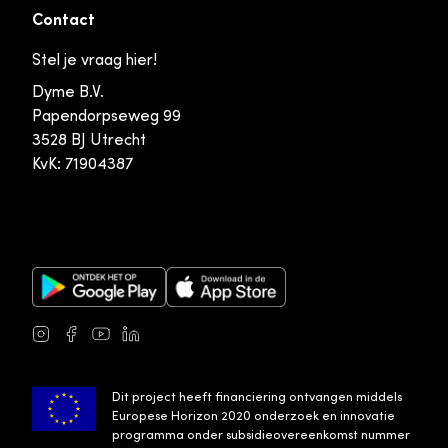
Contact
Stel je vraag hier!
Dyme B.V.
Papendorpseweg 99
3528 BJ Utrecht
KvK: 71904387
Google Play Store
Apple App Store
Instagram
Facebook
Youtube
LinkedIn
Dit project heeft financiering ontvangen middels
Europese Horizon 2020 onderzoek en innovatie
programma onder subsidieovereenkomst nummer