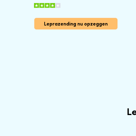
Leprazending nu opzeggen
L