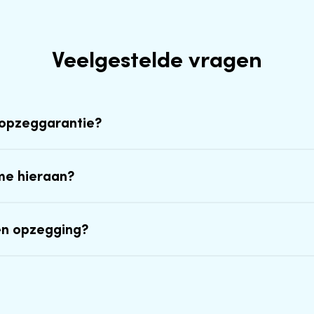
Veelgestelde vragen
-opzeggarantie?
me hieraan?
en opzegging?