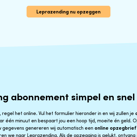
Leprazending nu opzeggen
ng abonnement simpel en snel
gel het online. Vul het formulier hieronder in en wij zullen je
aar één minuut en bespaart jou een hoop tijd, moeite én geld.
uw gegevens genereren wij automatisch een
online opzegbrief
ren we naar Leprazending. Als de opzegging is gelukt, ontvang j