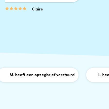
Claire
M. heeft een opzegbrief verstuurd
L. heeft e