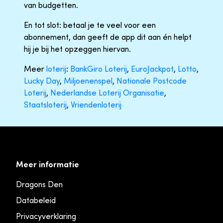
van budgetten.
En tot slot: betaal je te veel voor een
abonnement, dan geeft de app dit aan én helpt
hij je bij het opzeggen hiervan.
Meer
loterij
:
BankGiro Loterij
,
EuroJackpot
,
Lotto
,
Lucky Day
,
Miljoenenspel
,
Nationale Postcode
Loterij
,
Nederlandse Loterij Organisatie
,
Staatsloterij
,
Vriendenloterij
Meer informatie
Dragons Den
Databeleid
Privacyverklaring