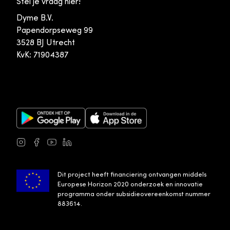
Stel je vraag hier!
Dyme B.V.
Papendorpseweg 99
3528 BJ Utrecht
KvK: 71904387
Google Play Store
Apple App Store
Instagram
Facebook
Youtube
LinkedIn
Dit project heeft financiering ontvangen middels
Europese Horizon 2020 onderzoek en innovatie
programma onder subsidieovereenkomst nummer
883614.