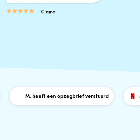
Claire
M. heeft een opzegbrief verstuurd
M. he