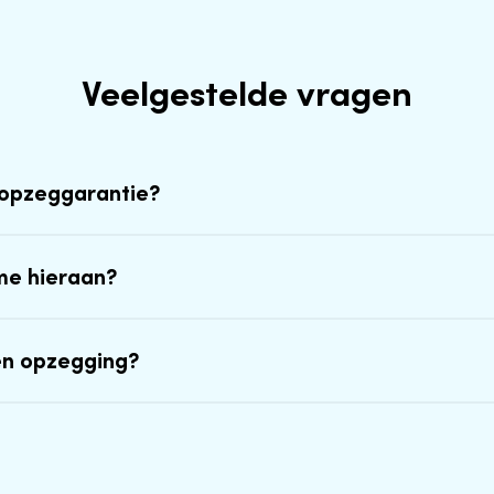
Veelgestelde vragen
-opzeggarantie?
me hieraan?
en opzegging?