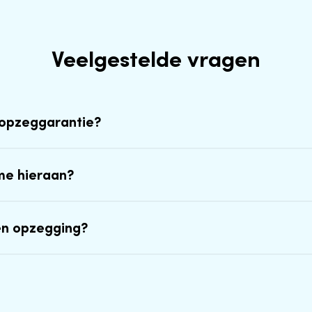
Veelgestelde vragen
-opzeggarantie?
me hieraan?
en opzegging?