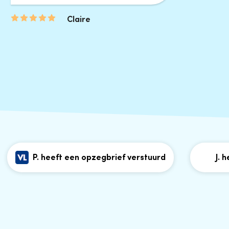
Claire
P. heeft een opzegbrief verstuurd
J. heeft