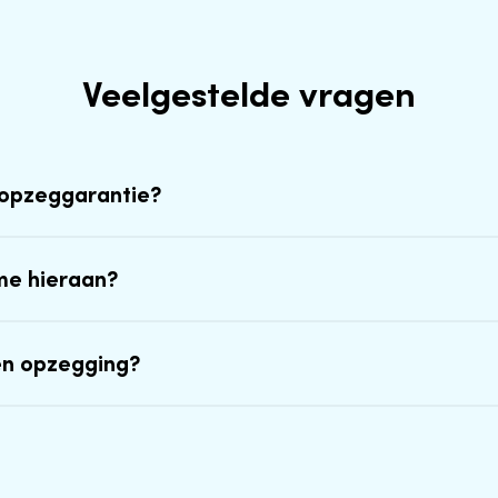
Veelgestelde vragen
-opzeggarantie?
me hieraan?
en opzegging?