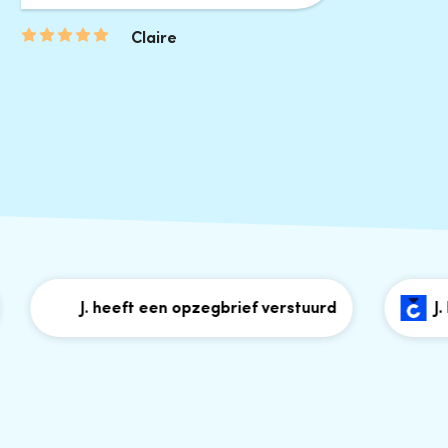
Claire
J. heeft een opzegbrief verstuurd
J. hee