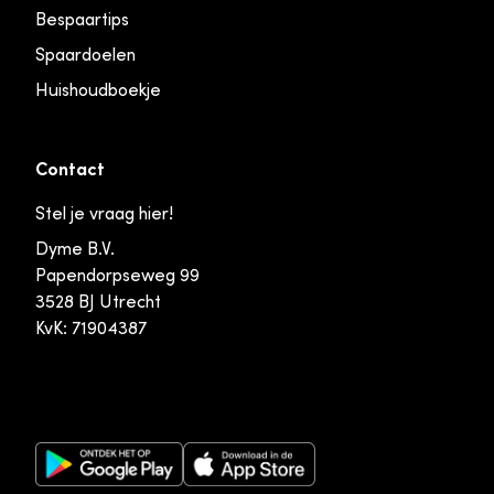
Bespaartips
Spaardoelen
Huishoudboekje
Contact
Stel je vraag hier!
Dyme B.V.
Papendorpseweg 99
3528 BJ Utrecht
KvK: 71904387
Google Play Store
Apple App Store