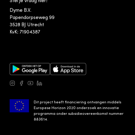
Stel je vraag hier!
Dyme B.V.
Papendorpseweg 99
3528 BJ Utrecht
KvK: 71904387
Google Play Store
Apple App Store
Instagram
Facebook
Youtube
LinkedIn
Dit project heeft financiering ontvangen middels
Europese Horizon 2020 onderzoek en innovatie
programma onder subsidieovereenkomst nummer
883614.