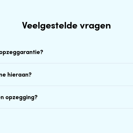
Veelgestelde vragen
-opzeggarantie?
me hieraan?
en opzegging?