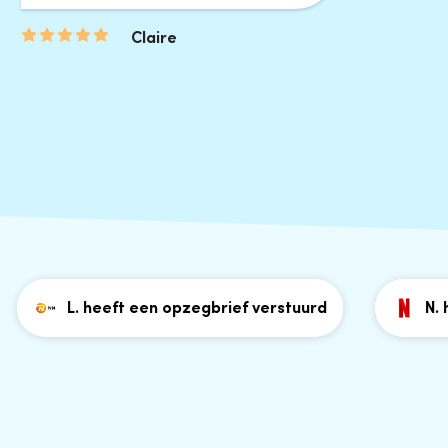
Claire
L. heeft een opzegbrief verstuurd
N. heeft