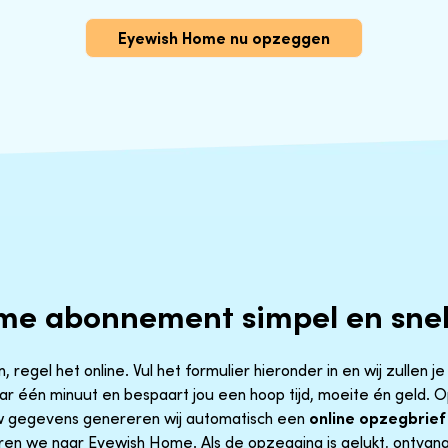
Eyewish Home nu opzeggen
me abonnement simpel en sne
egel het online. Vul het formulier hieronder in en wij zullen j
aar één minuut en bespaart jou een hoop tijd, moeite én geld.
uw gegevens genereren wij automatisch een
online opzegbrief
ren we naar Eyewish Home. Als de opzegging is gelukt, ontvang 