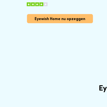
Eyewish Home nu opzeggen
Ey