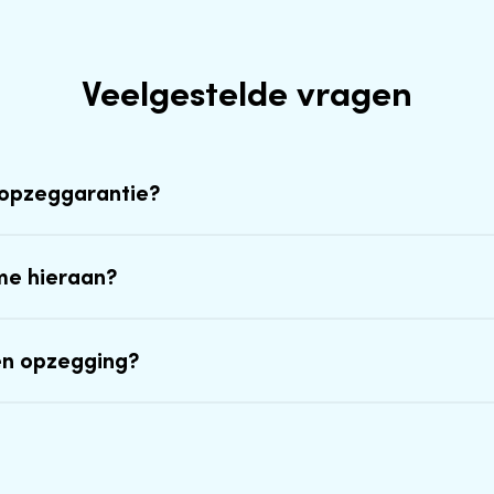
Veelgestelde vragen
-opzeggarantie?
me hieraan?
en opzegging?