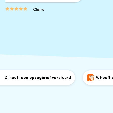
Claire
heeft een opzegbrief verstuurd
A. heeft een o