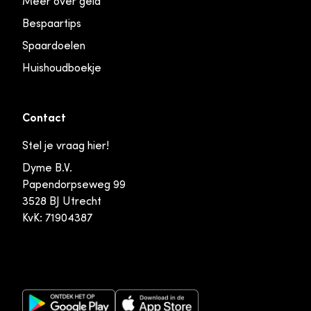
Meer over geld
Bespaartips
Spaardoelen
Huishoudboekje
Contact
Stel je vraag hier!
Dyme B.V.
Papendorpseweg 99
3528 BJ Utrecht
KvK: 71904387
Google Play Store
Apple App Store