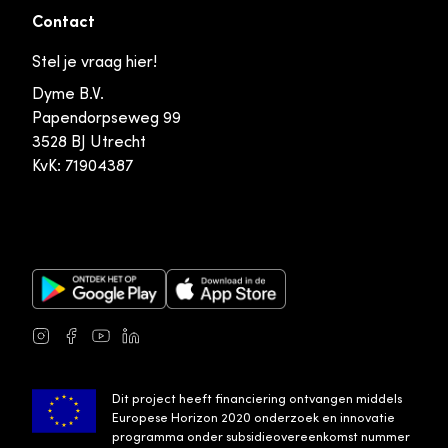
Contact
Stel je vraag hier!
Dyme B.V.
Papendorpseweg 99
3528 BJ Utrecht
KvK: 71904387
Google Play Store
Apple App Store
Instagram
Facebook
Youtube
LinkedIn
Dit project heeft financiering ontvangen middels
Europese Horizon 2020 onderzoek en innovatie
programma onder subsidieovereenkomst nummer