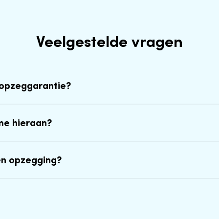
Veelgestelde vragen
-opzeggarantie?
me hieraan?
en opzegging?