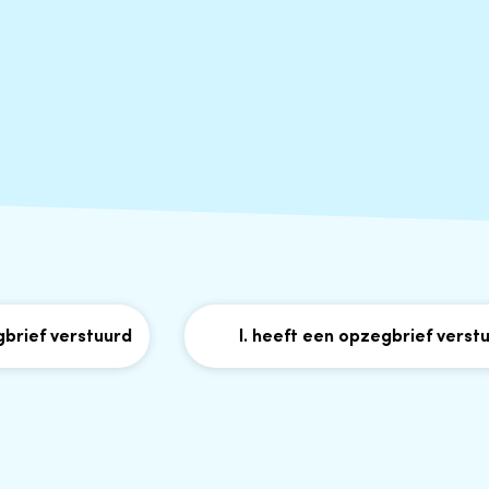
f verstuurd
I. heeft een opzegbrief verstuurd