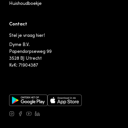
Huishoudboekje
Contact
Stel je vraag hier!
Dyme B.V.
Papendorpseweg 99
3528 BJ Utrecht
KvK: 71904387
Google Play Store
Apple App Store
Instagram
Facebook
Youtube
LinkedIn