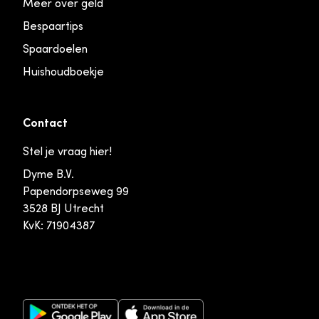
Meer over geld
Bespaartips
Spaardoelen
Huishoudboekje
Contact
Stel je vraag hier!
Dyme B.V.
Papendorpseweg 99
3528 BJ Utrecht
KvK: 71904387
Google Play Store
Apple App Store