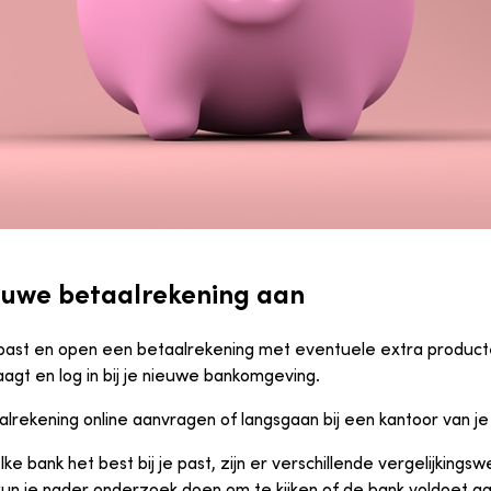
ieuwe betaalrekening aan
u past en open een betaalrekening met eventuele extra product
gt en log in bij je nieuwe bankomgeving.
lrekening online aanvragen of langsgaan bij een kantoor van j
ke bank het best bij je past, zijn er verschillende vergelijkings
kun je nader onderzoek doen om te kijken of de bank voldoet aa