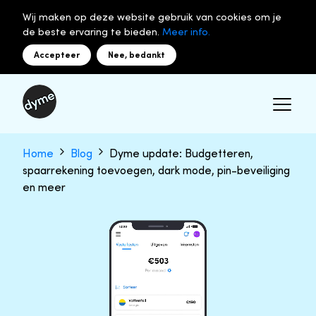
Wij maken op deze website gebruik van cookies om je
de beste ervaring te bieden.
Meer info.
Accepteer
Nee, bedankt
Home
Blog
Dyme update: Budgetteren,
spaarrekening toevoegen, dark mode, pin-beveiliging
en meer