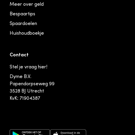
Meer over geld
Bespaartips
Spaardoelen
Huishoudboekje
Contact
Stel je vraag hier!
Dyme B.V.
Papendorpseweg 99
3528 BJ Utrecht
KvK: 71904387
Google Play Store
Apple App Store