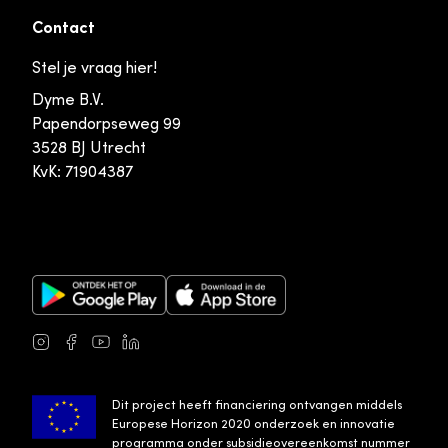
Contact
Stel je vraag hier!
Dyme B.V.
Papendorpseweg 99
3528 BJ Utrecht
KvK: 71904387
Google Play Store
Apple App Store
Instagram
Facebook
Youtube
LinkedIn
Dit project heeft financiering ontvangen middels
Europese Horizon 2020 onderzoek en innovatie
programma onder subsidieovereenkomst nummer